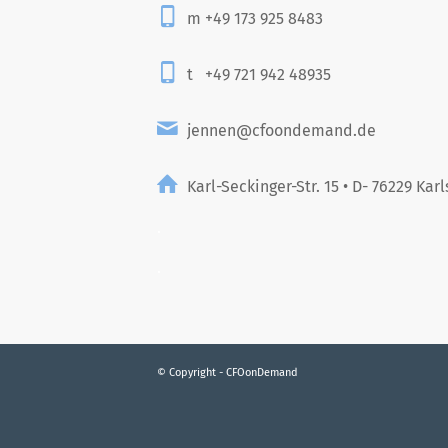
m +49 173 925 8483
t +49 721 942 48935
jennen@cfoondemand.de
Karl-Seckinger-Str. 15 • D- 76229 Kar
.
.
© Copyright - CFOonDemand